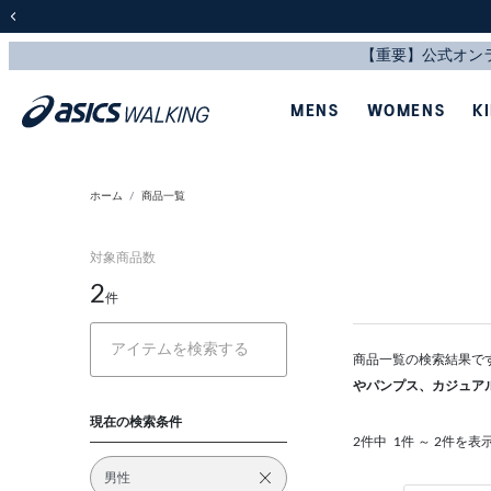
前の画像
MENS
WOMENS
K
ホーム
商品一覧
対象商品数
2
件
商品一覧の検索結果で
やパンプス、カジュア
現在の検索条件
2件中
1件 ～ 2件を表
男性