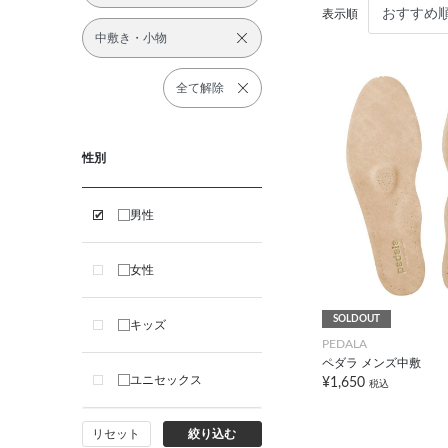
表示順
中敷き・小物
全て解除
性別
男性
女性
SOLDOUT
キッズ
PEDALA
ペダラ メンズ中敷
ユニセックス
¥1,650
税込
リセット
絞り込む