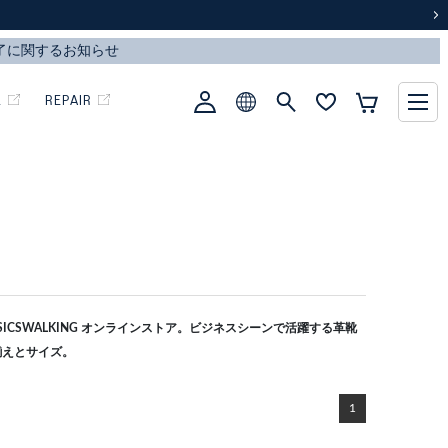
次
L
REPAIR
CSWALKING オンラインストア。ビジネスシーンで活躍する革靴
揃えとサイズ。
1