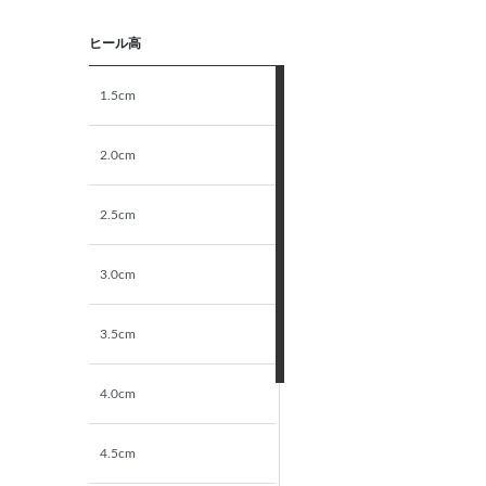
5E相当
ヒール高
STANDARD
1.5cm
NARROW
2.0cm
2.5cm
3.0cm
3.5cm
4.0cm
4.5cm