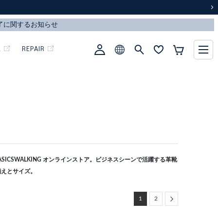
次
L
REPAIR
ICSWALKING オンラインストア。ビジネスシーンで活躍する革靴
揃えとサイズ。
Next
1
2