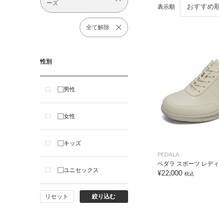
ーズ
表示順
全て解除
性別
男性
女性
キッズ
PEDALA
ペダラ スポーツ レディ
ユニセックス
¥22,000
税込
リセット
絞り込む