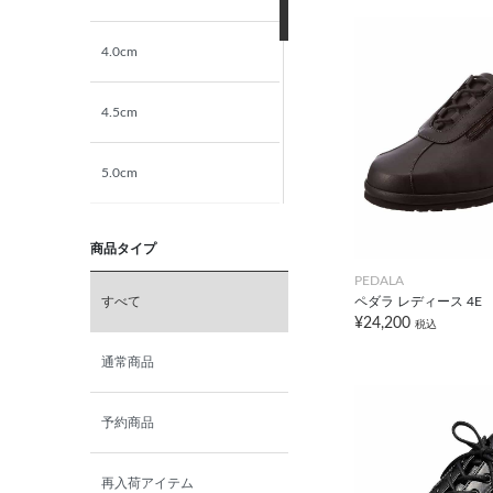
4.0cm
4.5cm
5.0cm
5.5cm
商品タイプ
PEDALA
6.0cm
ペダラ レディース 4E
すべて
¥24,200
税込
6.5cm
通常商品
7.0cm
予約商品
再入荷アイテム