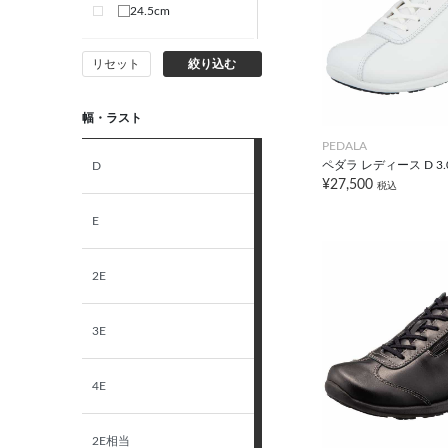
24.5cm
リセット
絞り込む
25.0cm
幅・ラスト
PEDALA
ペダラ レディース D 3
D
¥27,500
税込
E
2E
3E
4E
2E相当