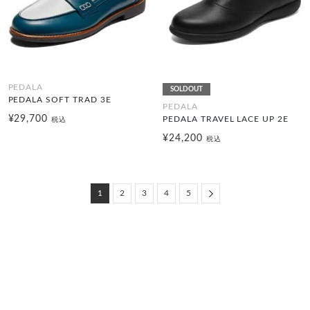
PEDALA
SOLDOUT
PEDALA SOFT TRAD 3E
PEDALA
¥29,700
PEDALA TRAVEL LACE UP 2E
税込
¥24,200
税込
Next
1
2
3
4
5