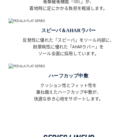
衝撃緩衝機能「GEL」が、
ASICS KIDS SUKU²
着地時に足にかかる負担を軽減します。
ONLINE STORE
スピーバ＆AHARラバー
直営店舗
反発性に優れた「スピーバ」をソール内部に、
耐摩耗性に優れた「AHARラバー」を
ASICS WALKING JOURNAL
ソール全面に採用しています。
with SUKU²
ハーフカップ中敷
クッション性とフィット性を
兼ね備えたハーフカップ中敷が、
快適な歩き心地をサポートします。