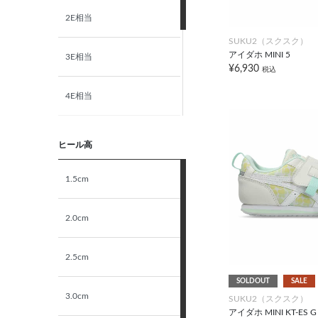
2E相当
19.0cm
SUKU2（スクスク）
アイダホ MINI 5
3E相当
19.5cm
¥6,930
税込
4E相当
20.0cm
5E相当
20.5cm
ヒール高
STANDARD
1.5cm
21.0cm
NARROW
2.0cm
21.5cm
2.5cm
22.0cm
SOLDOUT
SALE
3.0cm
22.5cm
SUKU2（スクスク）
アイダホ MINI KT-ES G