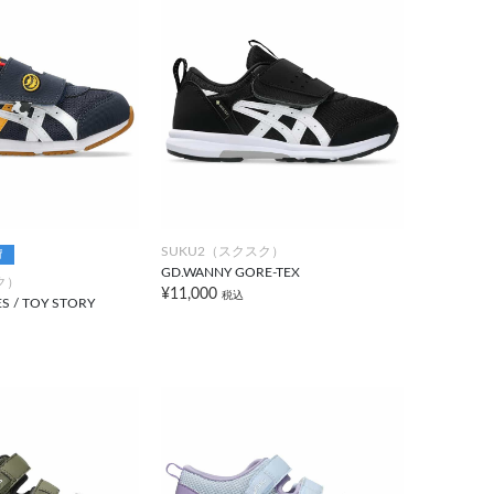
SUKU2（スクスク）
荷
GD.WANNY GORE-TEX
ク）
¥11,000
税込
ES / TOY STORY