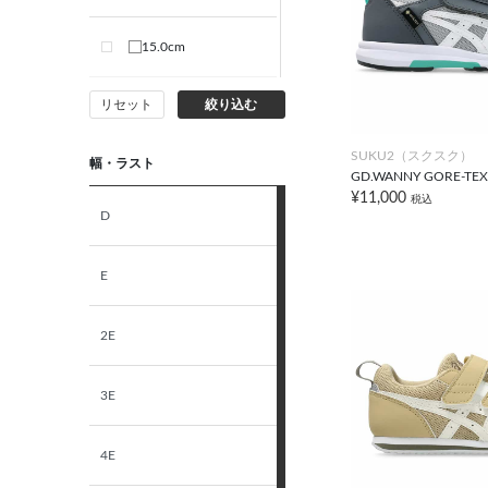
15.0cm
リセット
絞り込む
15.5cm
SUKU2（スクスク）
幅・ラスト
16.0cm
GD.WANNY GORE-TEX
¥11,000
税込
D
16.5cm
E
17.0cm
2E
17.5cm
3E
18.0cm
4E
18.5cm