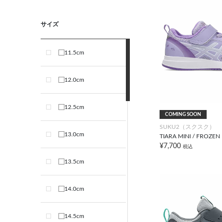
サイズ
11.5cm
12.0cm
12.5cm
COMING SOON
SUKU2（スクスク）
13.0cm
TIARA MINI / FROZEN
¥7,700
税込
13.5cm
14.0cm
14.5cm