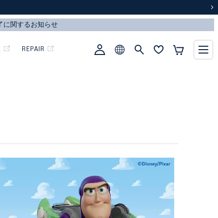
次
L
REPAIR