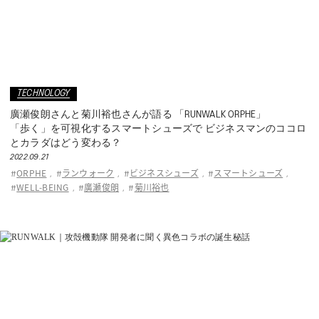
TECHNOLOGY
廣瀬俊朗さんと菊川裕也さんが語る 「RUNWALK ORPHE」
「歩く」を可視化するスマートシューズで ビジネスマンのココロ
とカラダはどう変わる？
2022.09.21
ORPHE
ランウォーク
ビジネスシューズ
スマートシューズ
#
,
#
,
#
,
#
,
WELL-BEING
廣瀬俊朗
菊川裕也
#
,
#
,
#