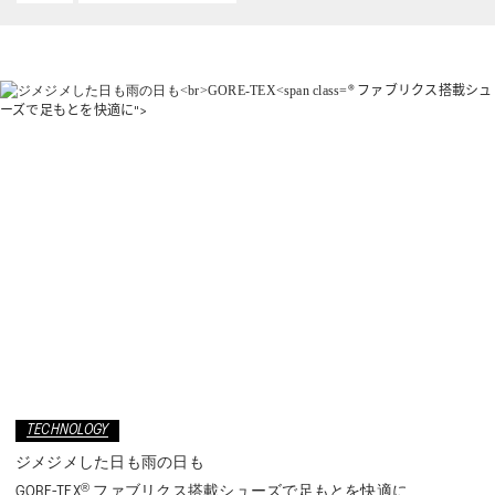
WELL-BEING
TECHNOLOGY
® ファブリクス搭載シュ
ーズで足もとを快適に">
TIPS
KIDS
COLLECTION
PEDALA
RUNWALK
TECHNOLOGY
WELLNESS WALKER
ジメジメした日も雨の日も
®
GORE-TEX
ファブリクス搭載シューズで足もとを快適に