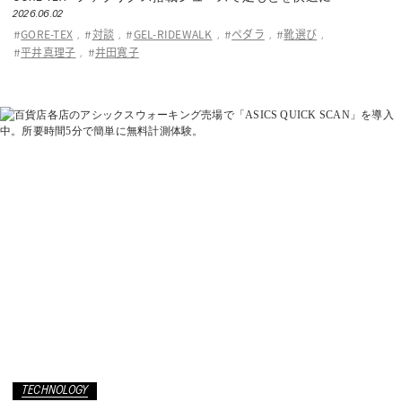
ASICS KIDS SUKU²
2026.06.02
GORE-TEX
対談
GEL-RIDEWALK
ペダラ
靴選び
#
,
#
,
#
,
#
,
#
,
平井真理子
井田寛子
#
,
#
ONLINE STORE
直営店舗
ASICS WALKING JOURNAL
with SUKU²
TECHNOLOGY