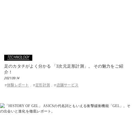
TECHNOLOGY
足のカタチがよく分かる 「3次元足形計測」。 その魅力をご紹
介！
2021.09.14
体験レポート
足形計測
店舗サービス
#
,
#
,
#