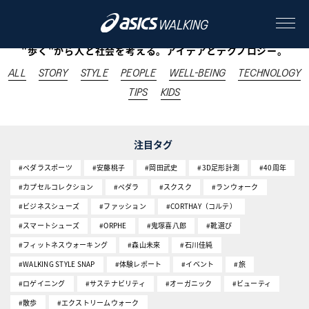
TECHNOLOGY
"歩く"から人と社会を考える。アイデアとテクノロジー。
ALL
STORY
STYLE
PEOPLE
WELL-BEING
TECHNOLOGY
ABOUT
TIPS
KIDS
CONTENTS
注目タグ
#ペダラスポーツ
#安藤桃子
#岡田武史
#3D足形計測
#40周年
ALL
#カプセルコレクション
#ペダラ
#スクスク
#ランウォーク
#ビジネスシューズ
#ファッション
#CORTHAY（コルテ）
STORY
#スマートシューズ
#ORPHE
#鬼塚喜八郎
#靴選び
#フィットネスウォーキング
STYLE
#森山未來
#石川佳純
#WALKING STYLE SNAP
#体験レポート
#イベント
#旅
PEOPLE
#ロゲイニング
#サステナビリティ
#オーガニック
#ビューティ
#散歩
#エクストリームウォーク