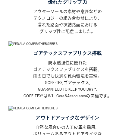
優れたグリップ力
ASICS KIDS SUKU²
アウターソールの素材や意匠などの
テクノロジーの組み合わせにより、
ONLINE STORE
濡れた路面や凍結路面における
グリップ性に配慮しました。
直営店舗
ASICS WALKING JOURNAL
ゴアテックスファブリクス搭載
防水透湿性に優れた
with SUKU²
ゴアテックスファブリクスを搭載。
雨の日でも快適な靴内環境を実現。
GORE-TEX,ゴアテックス,
GUARANTEED TO KEEP YOU DRY™,
GORE-TEX®はW.L. Gore&Associatesの商標です。
アウトドアライクなデザイン
自然な風合いの人工皮革を採用。
ボリュームあるアウトドアライクな