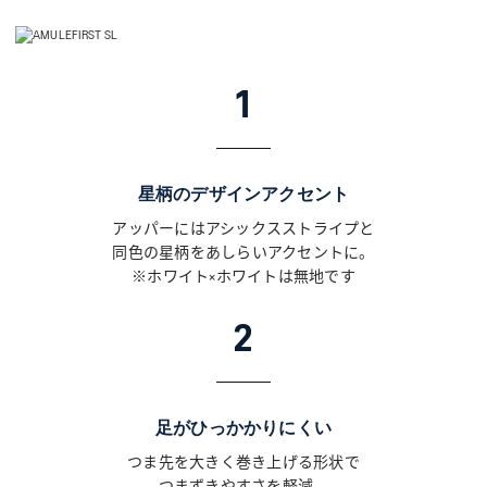
ASICS KIDS SUKU²
ONLINE STORE
1
直営店舗
ASICS WALKING JOURNAL
星柄のデザインアクセント
アッパーにはアシックスストライプと
with SUKU²
同色の星柄をあしらいアクセントに。
※ホワイト×ホワイトは無地です
2
足がひっかかりにくい
つま先を大きく巻き上げる形状で