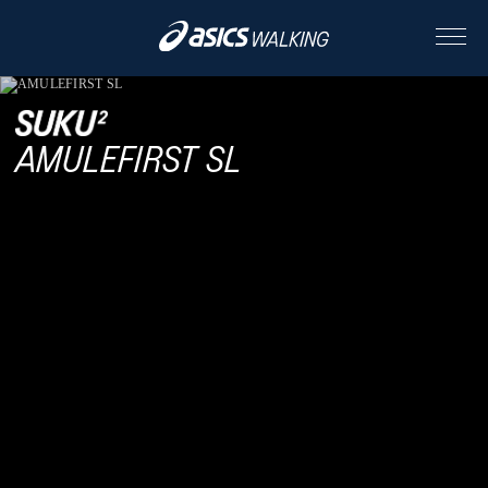
ABOUT
AMULEFIRST SL
CONTENTS
ALL
STORY
STYLE
PEOPLE