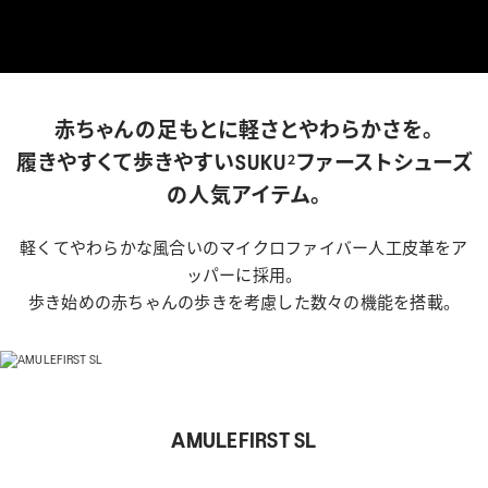
WELL-BEING
TECHNOLOGY
TIPS
赤ちゃんの足もとに軽さとやわらかさを。
２
履きやすくて歩きやすいSUKU
ファーストシューズ
KIDS
の人気アイテム。
軽くてやわらかな風合いのマイクロファイバー人工皮革をア
ッパーに採用。
COLLECTION
歩き始めの赤ちゃんの歩きを考慮した数々の機能を搭載。
PEDALA
RUNWALK
AMULEFIRST SL
WELLNESS WALKER