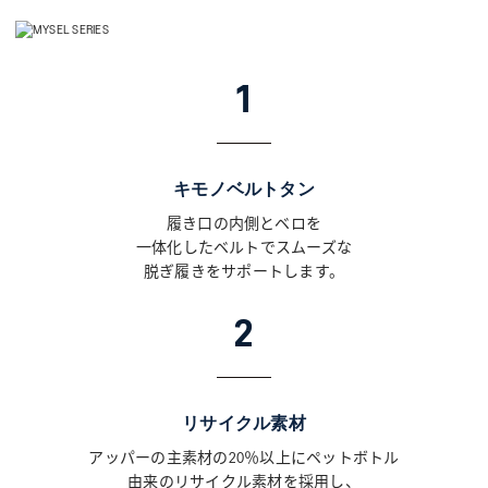
ASICS KIDS SUKU²
ONLINE STORE
1
直営店舗
ASICS WALKING JOURNAL
キモノベルトタン
履き口の内側とベロを
with SUKU²
一体化したベルトでスムーズな
脱ぎ履きをサポートします。
2
リサイクル素材
アッパーの主素材の20％以上にペットボトル
由来のリサイクル素材を採用し、