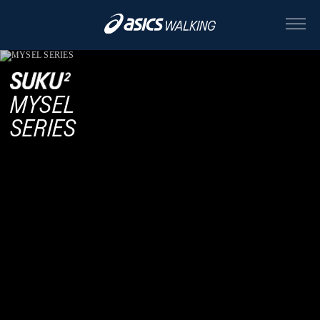
ABOUT
MYSEL
SERIES
CONTENTS
ALL
STORY
STYLE
PEOPLE