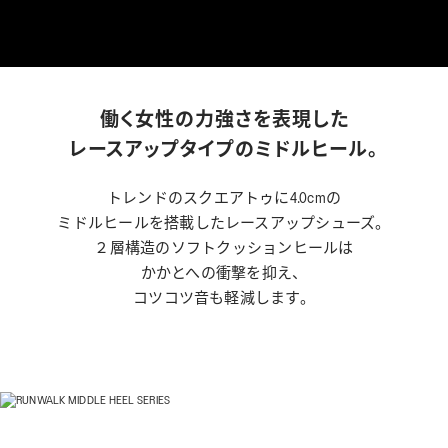
WELL-BEING
TECHNOLOGY
TIPS
働く女性の力強さを表現した
レースアップタイプのミドルヒール。
KIDS
トレンドのスクエアトゥに4.0cmの
ミドルヒールを搭載したレースアップシューズ。
２層構造のソフトクッションヒールは
COLLECTION
かかとへの衝撃を抑え、
コツコツ音も軽減します。
PEDALA
RUNWALK
WELLNESS WALKER