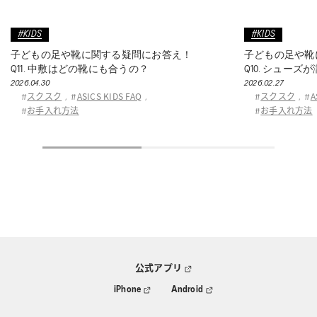
#KIDS
#KIDS
子どもの足や靴に関する疑問にお答え！
子どもの足や靴
Q11. 中敷はどの靴にも合うの？
Q10. シュー
2026.04.30
2026.02.27
スクスク
ASICS KIDS FAQ
スクスク
A
#
,
#
,
#
,
#
お手入れ方法
お手入れ方法
#
#
公式アプリ
iPhone
Android