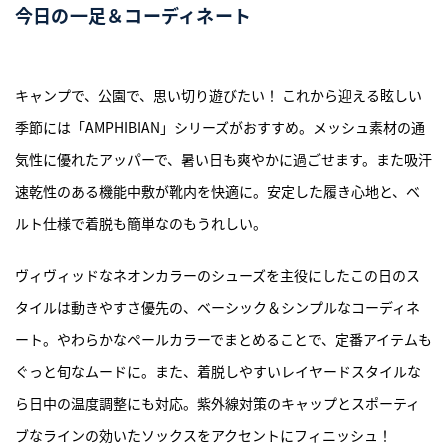
今日の一足＆コーディネート
ASICS KIDS SUKU²
ONLINE STORE
キャンプで、公園で、思い切り遊びたい！ これから迎える眩しい
直営店舗
季節には「AMPHIBIAN」シリーズがおすすめ。メッシュ素材の通
気性に優れたアッパーで、暑い日も爽やかに過ごせます。また吸汗
ASICS WALKING JOURNAL
速乾性のある機能中敷が靴内を快適に。安定した履き心地と、ベ
ルト仕様で着脱も簡単なのもうれしい。
with SUKU²
ヴィヴィッドなネオンカラーのシューズを主役にしたこの日のス
タイルは動きやすさ優先の、ベーシック＆シンプルなコーディネ
ート。やわらかなペールカラーでまとめることで、定番アイテムも
ぐっと旬なムードに。また、着脱しやすいレイヤードスタイルな
ら日中の温度調整にも対応。紫外線対策のキャップとスポーティ
ブなラインの効いたソックスをアクセントにフィニッシュ！