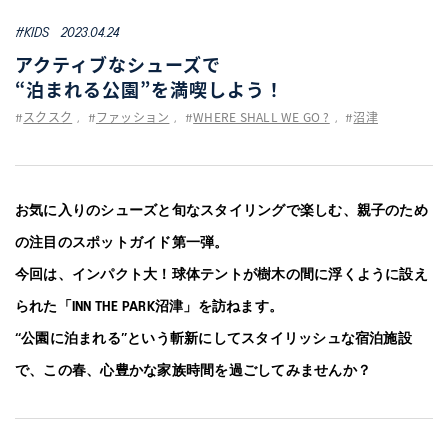
WELL-BEING
#KIDS
2023.04.24
アクティブなシューズで
TECHNOLOGY
“泊まれる公園”を満喫しよう！
TIPS
スクスク
ファッション
WHERE SHALL WE GO ?
沼津
#
,
#
,
#
,
#
KIDS
お気に入りのシューズと旬なスタイリングで楽しむ、親子のため
の注目のスポットガイド第一弾。
COLLECTION
今回は、インパクト大！球体テントが樹木の間に浮くように設え
PEDALA
られた「INN THE PARK沼津」を訪ねます。
“公園に泊まれる”という斬新にしてスタイリッシュな宿泊施設
RUNWALK
で、この春、心豊かな家族時間を過ごしてみませんか？
WELLNESS WALKER