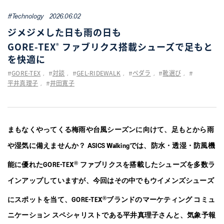
WELL-BEING
#Technology
2026.06.02
ジメジメした日も雨の日も
TECHNOLOGY
GORE-TEX
ファブリクス搭載シューズで足もと
®
を快適に
TIPS
GORE-TEX
対談
GEL-RIDEWALK
ペダラ
靴選び
#
,
#
,
#
,
#
,
#
,
#
平井真理子
井田寛子
KIDS
,
#
COLLECTION
まもなくやってくる梅雨や台風シーズンに向けて、足もとから雨
や湿気に備えませんか？ ASICS Walkingでは、防水・透湿・防風機
PEDALA
®
能に優れたGORE-TEX
ファブリクスを搭載したシューズを多数ラ
RUNWALK
インアップしていますが、今回はその中でもウイメンズシューズ
®
にスポットを当て、GORE-TEX
ブランドのマーケティング コミュ
WELLNESS WALKER
ニケーション スペシャリストである平井真理子さんと、気象予報