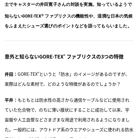
ASICS KIDS SUKU²
士でキャスターの井田寛子さんの対談を実施。知っているようで
®
知らないGORE-TEX
ファブリクスの機能性や、湿潤な日本の気候
ONLINE STORE
をふまえたシューズ選びのポイントなどを語ってもらいました。
直営店舗
ASICS WALKING JOURNAL
意外と知らないGORE-TEX
ファブリクスの3つの特徴
®
with SUKU²
®
井田：
GORE-TEX
というと「防水」のイメージがあるのですが、
実際はどんな素材で、どのような特徴があるのでしょうか？
平井：
もともとは防水性の高さから通信ケーブルなどに使用され
ていた化合物で、のちに薄い膜状にすることに成功して以来、宇
宙服や人工血管などさまざまな用途で利用されるようになりまし
た。一般的には、アウトドア系のウエアやシューズに使われる防水