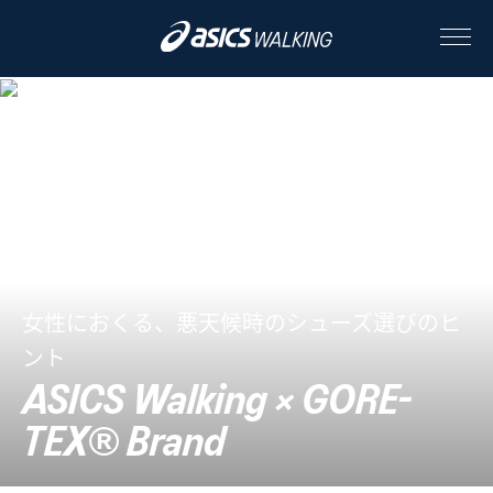
® ファブリクス搭載シュ
ーズで足もとを快適に">
ABOUT
CONTENTS
ALL
女性におくる、悪天候時のシューズ選びのヒ
STORY
ント
STYLE
ASICS Walking × GORE-
TEX® Brand
PEOPLE