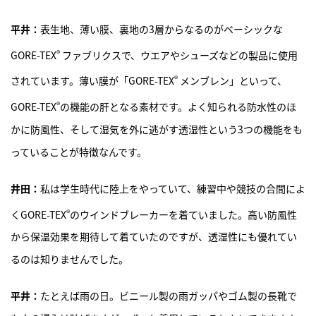
平井：
表生地、薄い膜、裏地の3層からなるのがベーシックな
®
GORE-TEX
ファブリクスで、ウエアやシューズなどの製品に使用
®
されています。薄い膜が「GORE-TEX
メンブレン」といって、
®
GORE-TEX
の機能の肝となる素材です。よく知られる防水性のほ
かに防風性、そして湿気を外に逃がす透湿性という3つの機能をも
っていることが特徴なんです。
井田：
私は学生時代に陸上をやっていて、練習中や競技の合間によ
®
くGORE-TEX
のウインドブレーカーを着ていました。高い防風性
から保温効果を期待して着ていたのですが、透湿性にも優れてい
るのは知りませんでした。
平井：
たとえば雨の日。ビニール製の雨ガッパやゴム製の長靴で