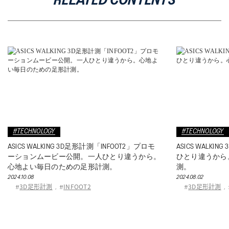
RELATED CONTENTS
#TECHNOLOGY
#TECHNOLOGY
ASICS WALKING 3D足形計測「INFOOT2」。一人
廣瀬俊朗さんが語る
ひとり違うから。心地よい毎日のための足形計
仕事もプライベ
測。
2023.03.30
ORPHE
ラ
2024.08.02
#
,
#
3D足形計測
INFOOT2
ビジネスシュ
#
,
#
#
WELL-BEING
#