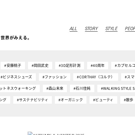
ALL
STORY
STYLE
PEO
ら世界がみえる。
#安藤桃子
#岡田武史
#3D足形計測
#40周年
#カプセル
#ビジネスシューズ
#ファッション
#CORTHAY（コルテ）
#ス
ィットネスウォーキング
#森山未來
#石川佳純
#WALKING STYLE 
ング
#サステナビリティ
#オーガニック
#ビューティ
#散歩