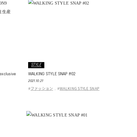
STYLE
lusive
WALKING STYLE SNAP #02
2021.10.21
ファッション
WALKING STYLE SNAP
#
,
#