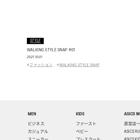
STYLE
WALKING STYLE SNAP #01
2021.10.01
ファッション
WALKING STYLE SNAP
#
,
#
MEN
KIDS
ASICS W
ビジネス
ファースト
直営店
カジュアル
ベビー
ASICS R
スニーカー
プレスクール
ASICS KI