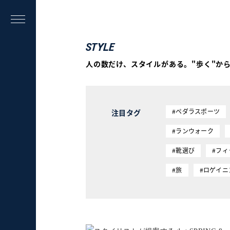
STYLE
人の数だけ、スタイルがある。"歩く"か
#ペダラスポーツ
注目タグ
#ランウォーク
#靴選び
#フ
#旅
#ロゲイニ