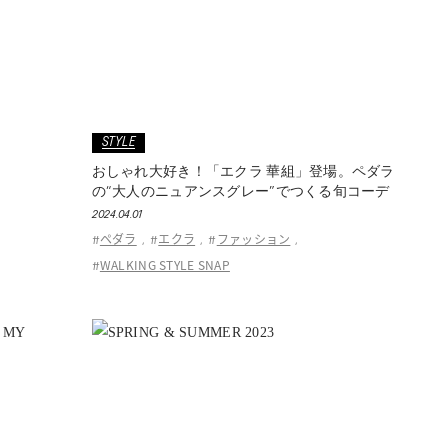
STYLE
おしゃれ大好き！「エクラ 華組」登場。ペダラ
の“大人のニュアンスグレー”でつくる旬コーデ
2024.04.01
ペダラ
エクラ
ファッション
#
,
#
,
#
,
WALKING STYLE SNAP
#