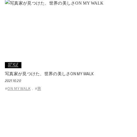
STYLE
写真家が見つけた、世界の美しさON MY WALK
2021.10.20
ON MY WALK
旅
#
,
#