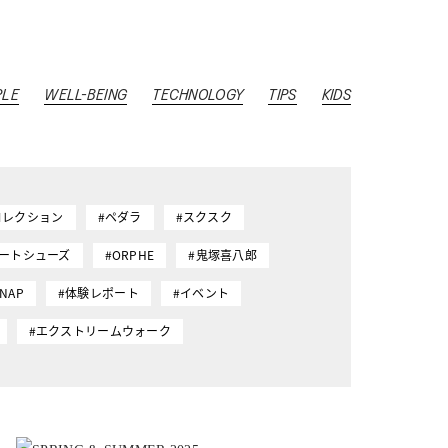
PLE
WELL-BEING
TECHNOLOGY
TIPS
KIDS
コレクション
#ペダラ
#スクスク
マートシューズ
#ORPHE
#鬼塚喜八郎
SNAP
#体験レポート
#イベント
#エクストリームウォーク