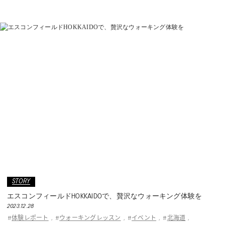
WELL-BEING
TECHNOLOGY
TIPS
KIDS
COLLECTION
PEDALA
RUNWALK
STORY
エスコンフィールドHOKKAIDOで、贅沢なウォーキング体験を
WELLNESS WALKER
2023.12.28
体験レポート
ウォーキングレッスン
イベント
北海道
#
,
#
,
#
,
#
,