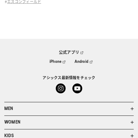
エスコンフィールド
#
ASICS KIDS SUKU²
ONLINE STORE
直営店舗
ASICS WALKING JOURNAL
公式アプリ
iPhone
Android
with SUKU²
アシックス最新情報をチェック
MEN
WOMEN
KIDS