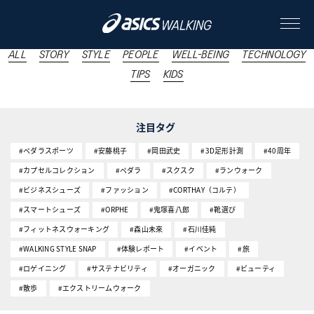
#エスコンフィールド
ALL
STORY
STYLE
PEOPLE
WELL-BEING
TECHNOLOGY
TIPS
KIDS
ABOUT
注目タグ
CONTENTS
#ペダラスポーツ
#安藤桃子
#岡田武史
#3D足形計測
#40周年
#カプセルコレクション
#ペダラ
#スクスク
#ランウォーク
ALL
#ビジネスシューズ
#ファッション
#CORTHAY（コルテ）
#スマートシューズ
#ORPHE
#鬼塚喜八郎
#靴選び
STORY
#フィットネスウォーキング
#森山未來
#石川佳純
#WALKING STYLE SNAP
STYLE
#体験レポート
#イベント
#旅
#ロゲイニング
#サステナビリティ
#オーガニック
#ビューティ
PEOPLE
#散歩
#エクストリームウォーク