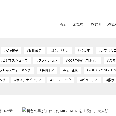
ALL
STORY
STYLE
PEO
#安藤桃子
#岡田武史
#3D足形計測
#40周年
#カプセル
#ビジネスシューズ
#ファッション
#CORTHAY（コルテ）
#ス
ィットネスウォーキング
#森山未來
#石川佳純
#WALKING STYLE 
ング
#サステナビリティ
#オーガニック
#ビューティ
#散歩