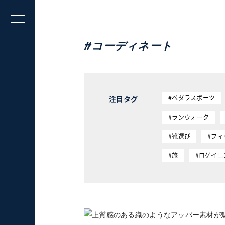
#コーディネート
#ペダラスポーツ
注目タグ
#ランウォーク
#靴選び
#フ
#旅
#ロゲイニ