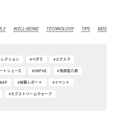
PLE
WELL-BEING
TECHNOLOGY
TIPS
KIDS
コレクション
#ペダラ
#スクスク
マートシューズ
#ORPHE
#鬼塚喜八郎
SNAP
#体験レポート
#イベント
#エクストリームウォーク