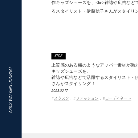
KIDS
上質感のある織のようなアッパー素材が魅
ASICS WALKING JOURNAL
キッズシューズを、
雑誌や広告などで活躍するスタイリスト・
さんがスタイリング！
2023.02.17
スクスク
ファッション
コーディネート
#
,
#
,
#