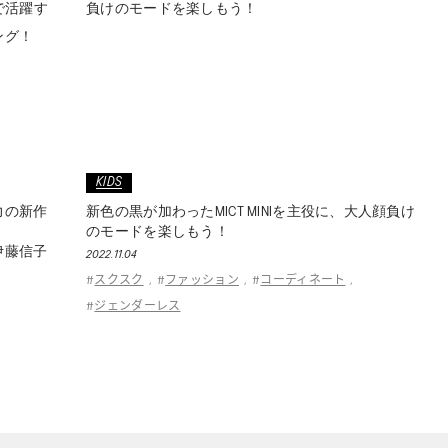
KIDS
力の新作
新色の黒が加わったMICT MINIを主役に、大人顔負け
のモードを楽しもう！
伊藤信子
2022.11.04
スクスク
ファッション
コーディネート
#
,
#
,
#
,
ジェンダーレス
#