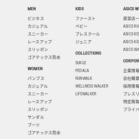
MEN
KIDS
ASICS W
ビジネス
ファースト
直営店
カジュアル
ベビー
ASICS R
スニーカー
プレスクール
ASICS KI
レースアップ
ジュニア
ASICS KI
スリッポン
ASICS WA
COLLECTIONS
ゴアテックス防水
CORPOR
SUKU2
WOMEN
PEDALA
企業情報
パンプス
RUNWALK
会社概
カジュアル
WELLNESS WALKER
採用情
スニーカー
LIFEWALKER
プレス
レースアップ
特定商
スリッポン
プライ
サンダル
ブーツ
ゴアテックス防水