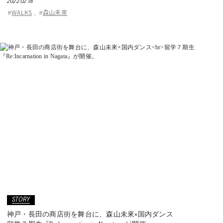
2022.02.18
ASICS KIDS SUKU²
WALKS
森山未來
#
,
#
ONLINE STORE
直営店舗
ASICS WALKING JOURNAL
with SUKU²
STORY
神戸・長田の商店街を舞台に、森山未來×国内ダンス