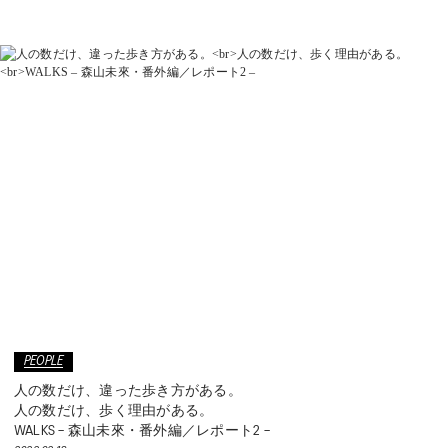
WELL-BEING
TECHNOLOGY
TIPS
KIDS
COLLECTION
PEDALA
RUNWALK
PEOPLE
人の数だけ、違った歩き方がある。
WELLNESS WALKER
人の数だけ、歩く理由がある。
WALKS – 森山未來・番外編／レポート2 –