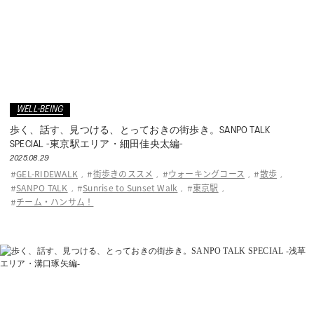
WELL-BEING
歩く、話す、見つける、とっておきの街歩き。SANPO TALK
SPECIAL -東京駅エリア・細田佳央太編-
2025.08.29
GEL-RIDEWALK
街歩きのススメ
ウォーキングコース
散歩
#
,
#
,
#
,
#
,
SANPO TALK
Sunrise to Sunset Walk
東京駅
#
,
#
,
#
,
チーム・ハンサム！
#