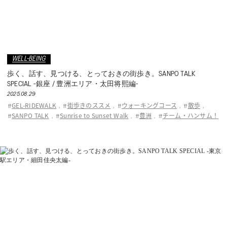
WELL-BEING
歩く、話す、見つける、とっておきの街歩き。SANPO TALK
SPECIAL -銀座 / 豊洲エリア・太⽥将熙編-
2025.08.29
GEL-RIDEWALK
街歩きのススメ
ウォーキングコース
散歩
#
,
#
,
#
,
#
,
SANPO TALK
Sunrise to Sunset Walk
豊洲
チーム・ハンサム！
#
,
#
,
#
,
#