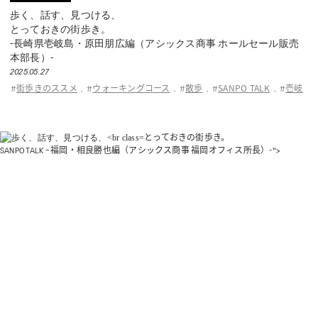
歩く、話す、見つける、
とっておきの街歩き。
-長崎県壱岐島・原田朋広編（アシックス商事 ホールセール販売
本部長）-
2025.05.27
街歩きのススメ
ウォーキングコース
散歩
SANPO TALK
壱岐
#
,
#
,
#
,
#
,
#
とっておきの街歩き。
SANPO TALK – 福岡・相良勝也編（アシックス商事 福岡オフィス所長）-">