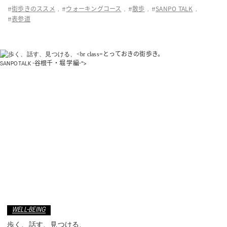
街歩きのススメ
ウォーキングコース
散歩
SANPO TALK
#
,
#
,
#
,
#
,
表参道
#
とっておきの街歩き。
SANPO TALK -谷根千・堀 学編-">
WELL-BEING
歩く、話す、見つける、