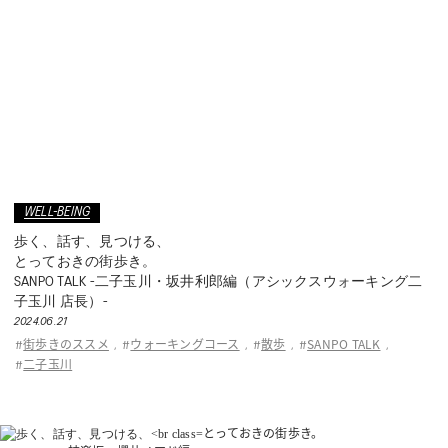
WELL-BEING
歩く、話す、見つける、
とっておきの街歩き。
SANPO TALK -二子玉川・坂井利郎編（アシックスウォーキング二
子玉川 店長）-
2024.06.21
街歩きのススメ
ウォーキングコース
散歩
SANPO TALK
#
,
#
,
#
,
#
,
二子玉川
#
とっておきの街歩き。