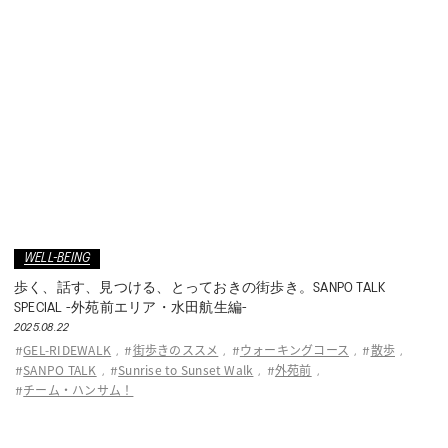
WELL-BEING
歩く、話す、見つける、とっておきの街歩き。SANPO TALK
SPECIAL -外苑前エリア・水田航生編-
2025.08.22
GEL-RIDEWALK
街歩きのススメ
ウォーキングコース
散歩
#
,
#
,
#
,
#
,
SANPO TALK
Sunrise to Sunset Walk
外苑前
#
,
#
,
#
,
チーム・ハンサム！
#