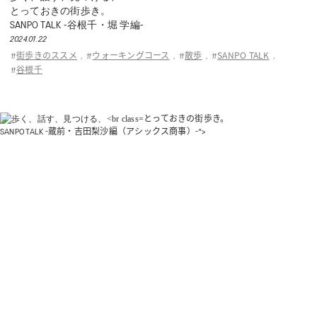
とっておきの街歩き。
SANPO TALK -谷根千・堀 学編-
2024.01.22
街歩きのススメ
ウォーキングコース
散歩
SANPO TALK
#
,
#
,
#
,
#
,
谷根千
#
とっておきの街歩き。
SANPO TALK -蔵前・吉田梨沙編（アシックス商事）-">