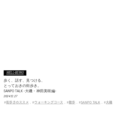
WELL-BEING
歩く、話す、見つける、
とっておきの街歩き。
SANPO TALK -大磯・神田美咲編-
2024.12.27
街歩きのススメ
ウォーキングコース
散歩
SANPO TALK
大磯
#
,
#
,
#
,
#
,
#