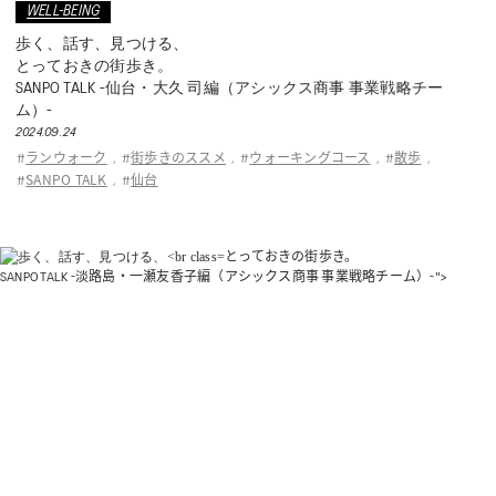
WELL-BEING
歩く、話す、見つける、
とっておきの街歩き。
SANPO TALK -仙台・大久 司編（アシックス商事 事業戦略チー
ム）-
2024.09.24
ランウォーク
街歩きのススメ
ウォーキングコース
散歩
#
,
#
,
#
,
#
,
SANPO TALK
仙台
#
,
#
とっておきの街歩き。
SANPO TALK -淡路島・一瀬友香子編（アシックス商事 事業戦略チーム）-">