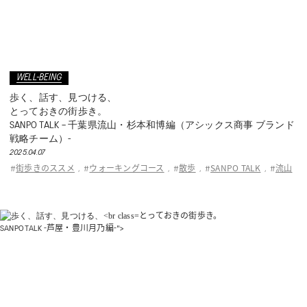
WELL-BEING
歩く、話す、見つける、
とっておきの街歩き。
SANPO TALK – 千葉県流山・杉本和博編（アシックス商事 ブランド
戦略チーム）-
2025.04.07
街歩きのススメ
ウォーキングコース
散歩
SANPO TALK
流山
#
,
#
,
#
,
#
,
#
とっておきの街歩き。
SANPO TALK -芦屋・豊川月乃編-">