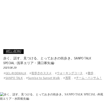
WELL-BEING
歩く、話す、見つける、とっておきの街歩き。SANPO TALK
SPECIAL -浅草エリア・溝口琢矢編-
2025.08.29
GEL-RIDEWALK
街歩きのススメ
ウォーキングコース
散歩
#
,
#
,
#
,
#
,
SANPO TALK
Sunrise to Sunset Walk
浅草
チーム・ハンサム！
#
,
#
,
#
,
#