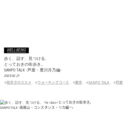
WELL-BEING
歩く、話す、見つける、
とっておきの街歩き。
SANPO TALK -芦屋・豊川月乃編-
2025.02.21
街歩きのススメ
ウォーキングコース
散歩
SANPO TALK
芦屋
#
,
#
,
#
,
#
,
#
とっておきの街歩き。
SANPO TALK -高尾山・コンスタンス・リカ編-">