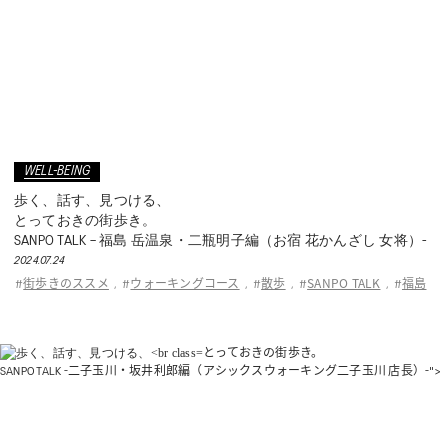
WELL-BEING
歩く、話す、見つける、
とっておきの街歩き。
SANPO TALK – 福島 岳温泉・二瓶明子編（お宿 花かんざし 女将）-
2024.07.24
街歩きのススメ
ウォーキングコース
散歩
SANPO TALK
福島
#
,
#
,
#
,
#
,
#
とっておきの街歩き。
SANPO TALK -二子玉川・坂井利郎編（アシックスウォーキング二子玉川 店長）-">