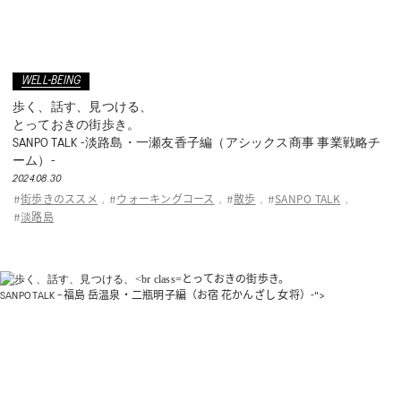
WELL-BEING
歩く、話す、見つける、
とっておきの街歩き。
SANPO TALK -淡路島・一瀬友香子編（アシックス商事 事業戦略チ
ーム）-
2024.08.30
街歩きのススメ
ウォーキングコース
散歩
SANPO TALK
#
,
#
,
#
,
#
,
淡路島
#
とっておきの街歩き。
SANPO TALK – 福島 岳温泉・二瓶明子編（お宿 花かんざし 女将）-">