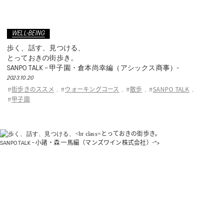
WELL-BEING
歩く、話す、見つける、
とっておきの街歩き。
SANPO TALK – 甲子園・倉本尚幸編（アシックス商事）-
2023.10.20
街歩きのススメ
ウォーキングコース
散歩
SANPO TALK
#
,
#
,
#
,
#
,
甲子園
#
とっておきの街歩き。
SANPO TALK – 小諸・森 一馬編（マンズワイン株式会社）-">