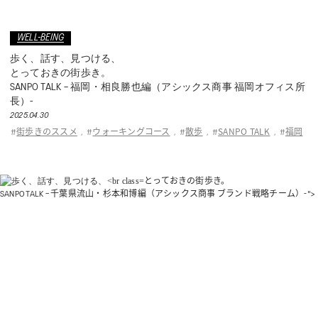
WELL-BEING
歩く、話す、見つける、
とっておきの街歩き。
SANPO TALK – 福岡・相良勝也編（アシックス商事 福岡オフィス所
長）-
2025.04.30
街歩きのススメ
ウォーキングコース
散歩
SANPO TALK
福岡
#
,
#
,
#
,
#
,
#
とっておきの街歩き。
SANPO TALK – 千葉県流山・杉本和博編（アシックス商事 ブランド戦略チーム）-">