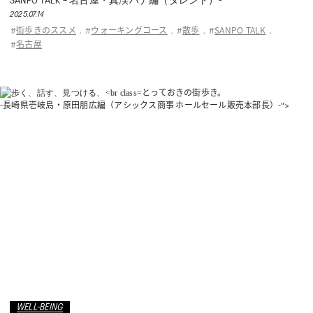
SANPO TALK – 名古屋・真渓ハナ編（タレント）-
2025.07.14
街歩きのススメ
ウォーキングコース
散歩
SANPO TALK
#
,
#
,
#
,
#
,
名古屋
#
とっておきの街歩き。
-長崎県壱岐島・原田朋広編（アシックス商事 ホールセール販売本部長）-">
WELL-BEING