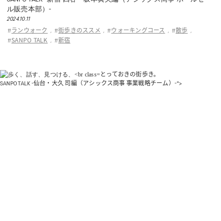
ル販売本部）-
2024.10.11
ランウォーク
街歩きのススメ
ウォーキングコース
散歩
#
,
#
,
#
,
#
,
SANPO TALK
新宿
#
,
#
とっておきの街歩き。
SANPO TALK -仙台・大久 司編（アシックス商事 事業戦略チーム）-">