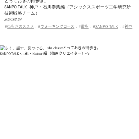
とっておきの街歩き。
SANPO TALK -神戸・石川泰葉編（アシックススポーツ工学研究所
技術戦略チーム）-
2026.02.24
街歩きのススメ
ウォーキングコース
散歩
SANPO TALK
神戸
#
,
#
,
#
,
#
,
#
とっておきの街歩き。
SANPO TALK -京都・Kaaisan編（動画クリエイター）-">