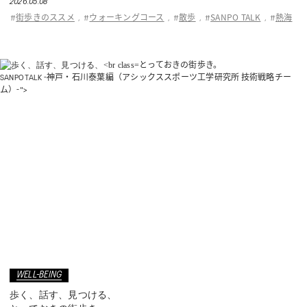
2026.05.08
ASICS KIDS SUKU²
街歩きのススメ
ウォーキングコース
散歩
SANPO TALK
熱海
#
,
#
,
#
,
#
,
#
ONLINE STORE
とっておきの街歩き。
SANPO TALK -神戸・石川泰葉編（アシックススポーツ工学研究所 技術戦略チー
直営店舗
ム）-">
ASICS WALKING JOURNAL
with SUKU²
WELL-BEING
歩く、話す、見つける、