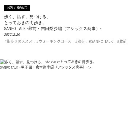
WELL-BEING
歩く、話す、見つける、
とっておきの街歩き。
SANPO TALK -蔵前・吉田梨沙編（アシックス商事）-
2023.12.26
街歩きのススメ
ウォーキングコース
散歩
SANPO TALK
蔵前
#
,
#
,
#
,
#
,
#
とっておきの街歩き。
SANPO TALK – 甲子園・倉本尚幸編（アシックス商事）-">