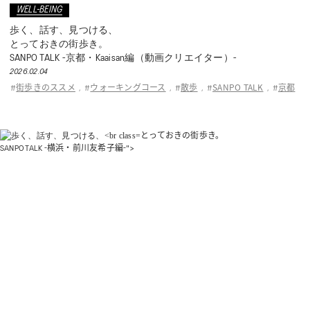
WELL-BEING
歩く、話す、見つける、
とっておきの街歩き。
SANPO TALK -京都・Kaaisan編（動画クリエイター）-
2026.02.04
街歩きのススメ
ウォーキングコース
散歩
SANPO TALK
京都
#
,
#
,
#
,
#
,
#
とっておきの街歩き。
SANPO TALK -横浜・前川友希子編-">