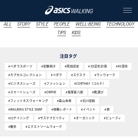
#街歩きのススメ
ALL
STORY
STYLE
PEOPLE
WELL-BEING
TECHNOLOGY
TIPS
KIDS
ABOUT
注目タグ
CONTENTS
#ペダラスポーツ
#安藤桃子
#岡田武史
#3D足形計測
#40周年
#カプセルコレクション
#ペダラ
#スクスク
#ランウォーク
ALL
#ビジネスシューズ
#ファッション
#CORTHAY（コルテ）
#スマートシューズ
#ORPHE
#鬼塚喜八郎
#靴選び
STORY
#フィットネスウォーキング
#森山未來
#石川佳純
#WALKING STYLE SNAP
STYLE
#体験レポート
#イベント
#旅
#ロゲイニング
#サステナビリティ
#オーガニック
#ビューティ
PEOPLE
#散歩
#エクストリームウォーク