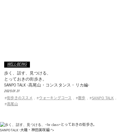
WELL-BEING
歩く、話す、見つける、
とっておきの街歩き。
SANPO TALK -高尾山・コンスタンス・リカ編-
2025.01.31
街歩きのススメ
ウォーキングコース
散歩
SANPO TALK
#
,
#
,
#
,
#
,
高尾山
#
とっておきの街歩き。
SANPO TALK -大磯・神田美咲編-">