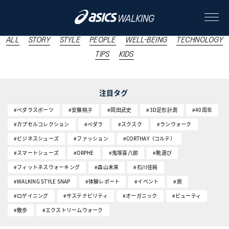
#養老孟司
ALL
STORY
STYLE
PEOPLE
WELL-BEING
TECHNOLOGY
TIPS
KIDS
ABOUT
注目タグ
CONTENTS
#ペダラスポーツ
#安藤桃子
#岡田武史
#3D足形計測
#40周年
#カプセルコレクション
#ペダラ
#スクスク
#ランウォーク
ALL
#ビジネスシューズ
#ファッション
#CORTHAY（コルテ）
#スマートシューズ
#ORPHE
#鬼塚喜八郎
#靴選び
STORY
#フィットネスウォーキング
#森山未來
#石川佳純
#WALKING STYLE SNAP
STYLE
#体験レポート
#イベント
#旅
#ロゲイニング
#サステナビリティ
#オーガニック
#ビューティ
PEOPLE
#散歩
#エクストリームウォーク