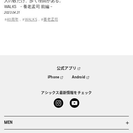
人の数だけ、歩く理由がある。
WALKS - 養老孟司 前編 –
2023.04.21
40周年
WALKS
養老孟司
#
,
#
,
#
公式アプリ
iPhone
Android
アシックス最新情報をチェック
MEN