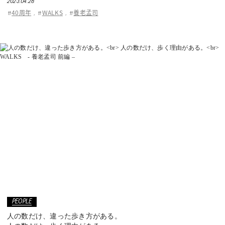
2023.04.28
ASICS KIDS SUKU²
40周年
WALKS
養老孟司
#
,
#
,
#
ONLINE STORE
直営店舗
ASICS WALKING JOURNAL
with SUKU²
PEOPLE
人の数だけ、違った歩き方がある。