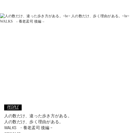
WELL-BEING
TECHNOLOGY
TIPS
KIDS
COLLECTION
PEDALA
RUNWALK
PEOPLE
人の数だけ、違った歩き方がある。
WELLNESS WALKER
人の数だけ、歩く理由がある。
WALKS - 養老孟司 後編 –