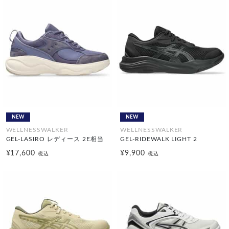
NEW
NEW
WELLNESSWALKER
WELLNESSWALKER
GEL-LASIRO レディース 2E相当
GEL-RIDEWALK LIGHT 2
¥17,600
¥9,900
税込
税込