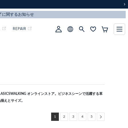
次
L
REPAIR
SICSWALKING オンラインストア。ビジネスシーンで活躍する革
品揃えとサイズ。
Next
1
2
3
4
5