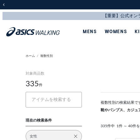
前の画像
MENS
WOMENS
K
ホーム
複数性別
対象商品数
335
件
複数性別の検索結果で
靴やパンプス、カジュ
現在の検索条件
335件中
1件 ～ 40件
女性