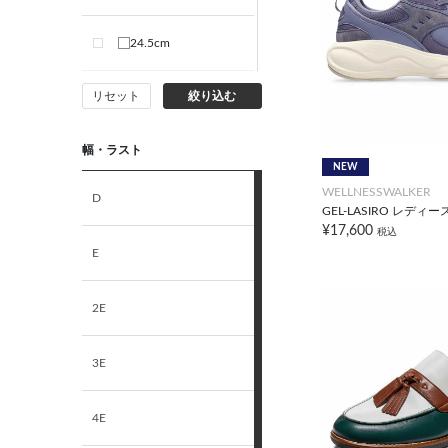
24.5cm
リセット
絞り込む
25.0cm
幅・ラスト
25.5cm
NEW
WELLNESSWALKER
D
26.0cm
GEL-LASIRO レディー
¥17,600
税込
E
26.5cm
2E
27.0cm
3E
27.5cm
4E
28.0cm