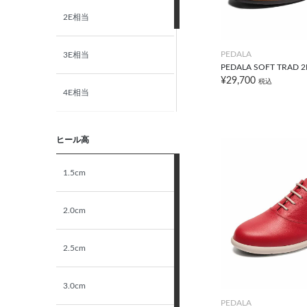
2E相当
28.5cm
PEDALA
3E相当
29.0cm
PEDALA SOFT TRAD 2
¥29,700
税込
4E相当
30.0cm
5E相当
S
ヒール高
STANDARD
1.5cm
M
NARROW
2.0cm
L
2.5cm
LL
3.0cm
PEDALA