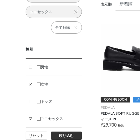
表示順
ユニセックス
全て解除
性別
男性
女性
COMING SOON
メ
キッズ
PEDALA
PEDALA SOFT RUGGE
ユニセックス
ィース 2E
¥29,700
税込
リセット
絞り込む