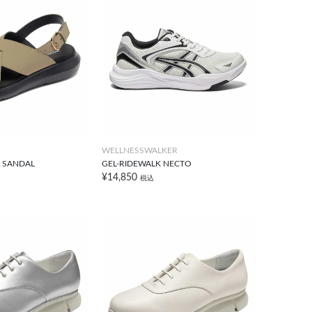
WELLNESSWALKER
 SANDAL
GEL-RIDEWALK NECTO
¥14,850
税込