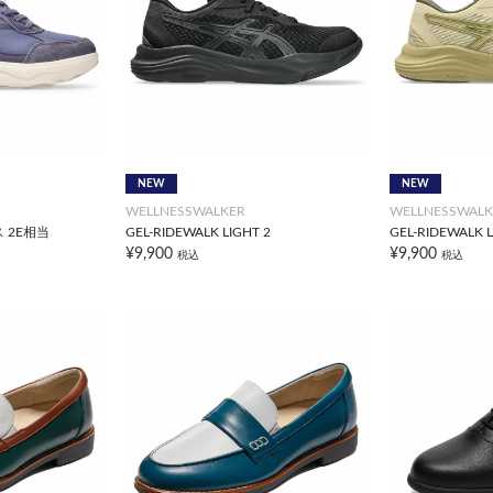
NEW
NEW
WELLNESSWALKER
WELLNESSWALK
ス 2E相当
GEL-RIDEWALK LIGHT 2
GEL-RIDEWALK L
¥9,900
¥9,900
税込
税込