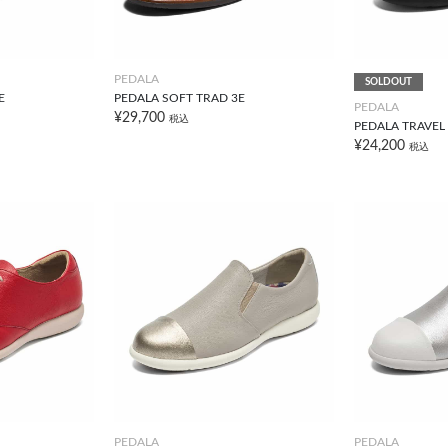
PEDALA
SOLDOUT
E
PEDALA SOFT TRAD 3E
PEDALA
¥29,700
税込
PEDALA TRAVEL 
¥24,200
税込
PEDALA
PEDALA