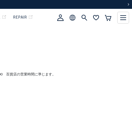
次
L
REPAIR
:00 百貨店の営業時間に準じます。