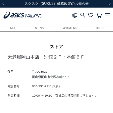
スクスク（SUKU2）価格改定のお知らせ
スクスク（SUKU2）価格改定のお知らせ
配送に関するお知らせ
配送に関するお知らせ
前の画像
次
ALL
MENS
WOMENS
KIDS
ストア
天満屋岡山本店 別館２Ｆ・本館６Ｆ
住所
〒7008625
岡山県岡山市北区表町2-1-1
電話番号
086-231-7111(代表）
営業時間
10:00
〜
19:30 百貨店の営業時間に準じます。