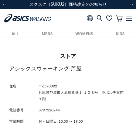
スクスク（SUKU2）価格改定のお知らせ
スクスク（SUKU2）価格改定のお知らせ
配送に関するお知らせ
配送に関するお知らせ
前の画像
次
ALL
MENS
WOMENS
KIDS
ストア
アシックスウォーキング 芦屋
住所
〒6590092
兵庫県芦屋市大原町９番１-１０３号 ラポルテ東館
１階
電話番号
0797320244
営業時間
月～日曜日: 10:00
〜
19:00