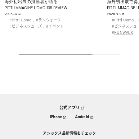
海外初出展の担当者が語る
海外初出展で得
PITTI IMMAGINE UOMO 109 REVIEW
PITTI IMMAGINE 
2026.03.18
2026.03.05
Pitti Uomo
ランウォーク
Pitti Uomo
#
,
#
,
#
,
ビジネスシューズ
イベント
ビジネスシュ
#
,
#
#
RUNWALK
#
公式アプリ
iPhone
Android
アシックス最新情報をチェック