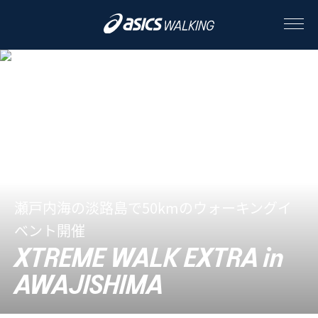
ABOUT
CONTENTS
ALL
瀬戸内海の淡路島で50kmのウォーキングイ
STORY
ベント開催
STYLE
XTREME WALK EXTRA in
AWAJISHIMA
PEOPLE