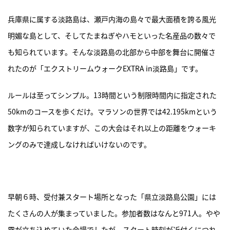
ASICS KIDS SUKU²
兵庫県に属する淡路島は、瀬戸内海の島々で最大面積を誇る風光
明媚な島として、そしてたまねぎやハモといった名産品の数々で
ONLINE STORE
も知られています。そんな淡路島の北部から中部を舞台に開催さ
直営店舗
れたのが「エクストリームウォークEXTRA in淡路島」です。
ASICS WALKING JOURNAL
ルールは至ってシンプル。13時間という制限時間内に指定された
50kmのコースを歩くだけ。マラソンの世界では42.195kmという
with SUKU²
数字が知られていますが、この大会はそれ以上の距離をウォーキ
ングのみで達成しなければいけないのです。
早朝６時、受付兼スタート場所となった「県立淡路島公園」には
たくさんの人が集まっていました。参加者数はなんと971人。やや
霧が立ち込めていた会場でしたが、スタート時刻が近付くにつれ