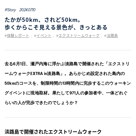
WELL-BEING
#Story
2024.07.10
たかが50km、されど50km。
TECHNOLOGY
歩くからこそ見える景色が、きっとある
TIPS
体験レポート
イベント
エクストリームウォーク
淡路島
#
,
#
,
#
,
#
KIDS
去る6月1日、瀬戸内海に浮かぶ淡路島で開催された「エクストリ
ームウォークEXTRA in淡路島」。あらかじめ設定された島内の
COLLECTION
50kmのコースを、制限時間の13時間内に完歩するこのウォーキン
PEDALA
グイベントに現地取材。果たして971人の参加者中、一体どれぐ
らいの人が完歩できたのでしょうか？
RUNWALK
WELLNESS WALKER
淡路島で開催されたエクストリームウォーク