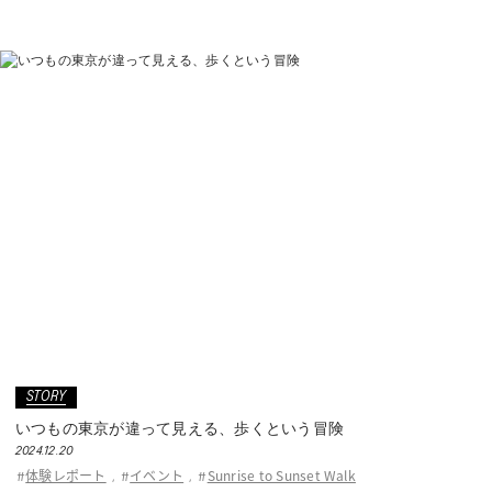
ASICS KIDS SUKU²
ONLINE STORE
直営店舗
ASICS WALKING JOURNAL
with SUKU²
STORY
いつもの東京が違って見える、歩くという冒険
2024.12.20
体験レポート
イベント
Sunrise to Sunset Walk
#
,
#
,
#