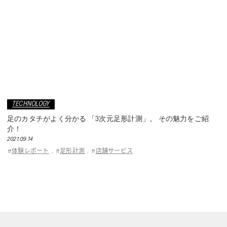
TECHNOLOGY
足のカタチがよく分かる 「3次元足形計測」。 その魅力をご紹
介！
2021.09.14
体験レポート
足形計測
店舗サービス
#
,
#
,
#