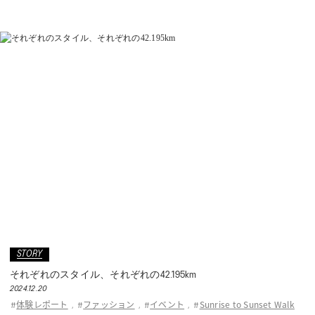
WELL-BEING
TECHNOLOGY
TIPS
KIDS
COLLECTION
PEDALA
RUNWALK
STORY
それぞれのスタイル、それぞれの42.195km
WELLNESS WALKER
2024.12.20
体験レポート
ファッション
イベント
Sunrise to Sunset Walk
#
,
#
,
#
,
#