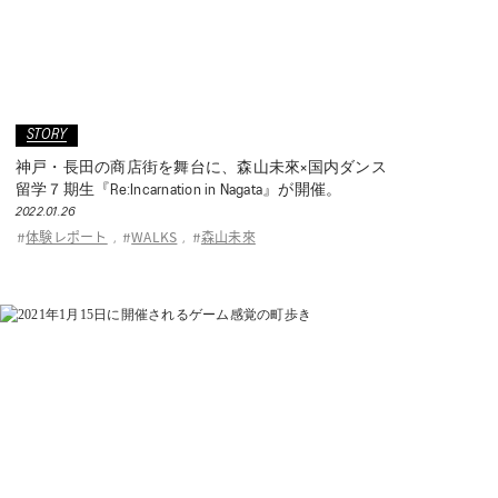
STORY
神戸・長田の商店街を舞台に、森山未來×国内ダンス
留学７期生『Re:Incarnation in Nagata』が開催。
2022.01.26
体験レポート
WALKS
森山未來
#
,
#
,
#