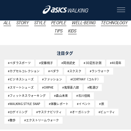
#体験レポート
ALL
STORY
STYLE
PEOPLE
WELL-BEING
TECHNOLOGY
TIPS
KIDS
ABOUT
注目タグ
CONTENTS
#ペダラスポーツ
#安藤桃子
#岡田武史
#3D足形計測
#40周年
#カプセルコレクション
#ペダラ
#スクスク
#ランウォーク
ALL
#ビジネスシューズ
#ファッション
#CORTHAY（コルテ）
#スマートシューズ
#ORPHE
#鬼塚喜八郎
#靴選び
STORY
#フィットネスウォーキング
#森山未來
#石川佳純
#WALKING STYLE SNAP
STYLE
#体験レポート
#イベント
#旅
#ロゲイニング
#サステナビリティ
#オーガニック
#ビューティ
PEOPLE
#散歩
#エクストリームウォーク