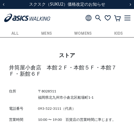
スクスク（SUKU2）価格改定のお知らせ
スクスク（SUKU2）価格改定のお知らせ
配送に関するお知らせ
配送に関するお知らせ
前の画像
次
ALL
MENS
WOMENS
KIDS
ストア
井筒屋小倉店 本館２Ｆ・本館５Ｆ・本館７
Ｆ・新館６Ｆ
住所
〒8028511
福岡県北九州市小倉北区船場町1-1
電話番号
093-522-3111（代表）
営業時間
10:00
〜
19:00 百貨店の営業時間に準じます。