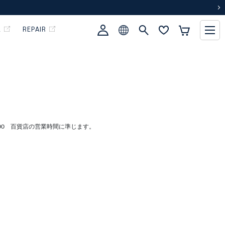
次
L
REPAIR
:00 百貨店の営業時間に準じます。