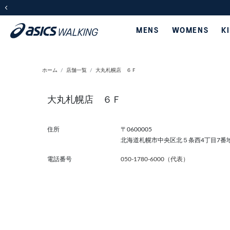
前の画像
MENS
WOMENS
K
ホーム
店舗一覧
大丸札幌店 ６Ｆ
大丸札幌店 ６Ｆ
住所
〒0600005
北海道札幌市中央区北５条西4丁目7番
電話番号
050-1780-6000（代表）