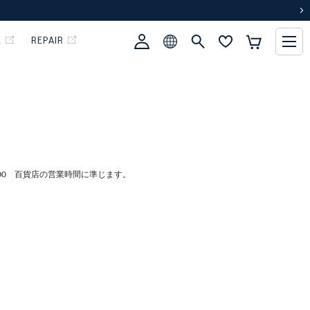
次
L
REPAIR
:00 百貨店の営業時間に準じます。