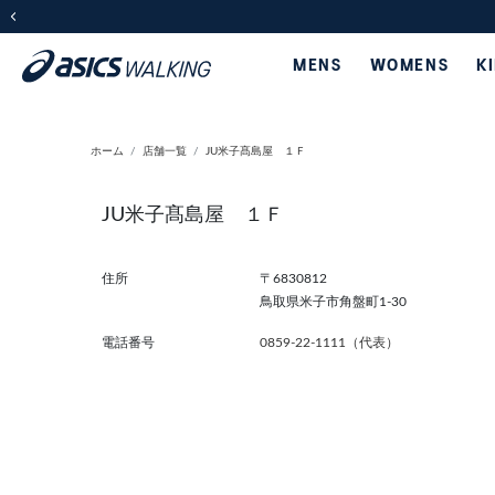
前の画像
MENS
WOMENS
K
ホーム
店舗一覧
JU米子髙島屋 １Ｆ
JU米子髙島屋 １Ｆ
住所
〒6830812
鳥取県米子市角盤町1-30
電話番号
0859-22-1111（代表）