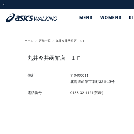
前の画像
MENS
WOMENS
K
ホーム
店舗一覧
丸井今井函館店 １Ｆ
丸井今井函館店 １Ｆ
住所
〒0400011
北海道函館市本町32番15号
電話番号
0138-32-1151(代表）