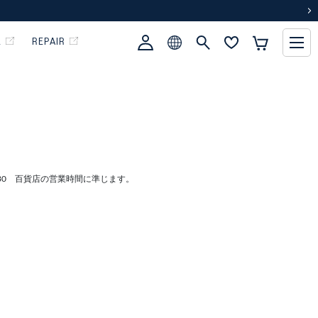
次
L
REPAIR
:30 百貨店の営業時間に準じます。