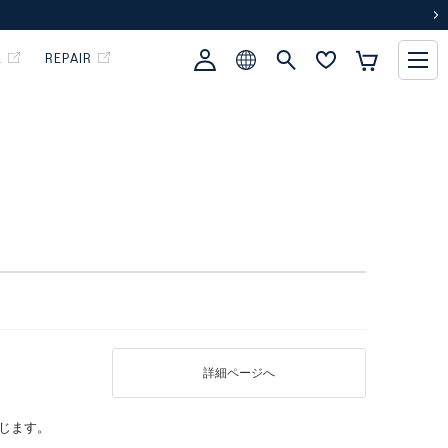
次
L
REPAIR
詳細ページへ
準じます。