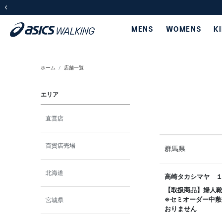
前の画像
MENS
WOMENS
K
ホーム
店舗一覧
エリア
直営店
百貨店売場
群馬県
北海道
高崎タカシマヤ 
【取扱商品】婦人
※セミオーダー中敷
宮城県
おりません