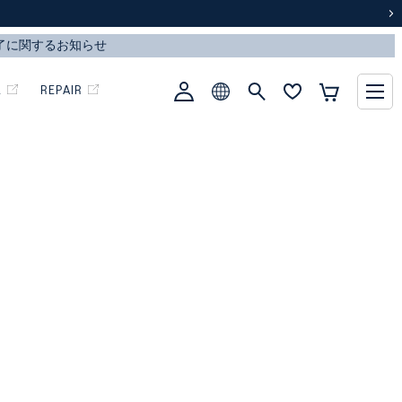
次
L
REPAIR