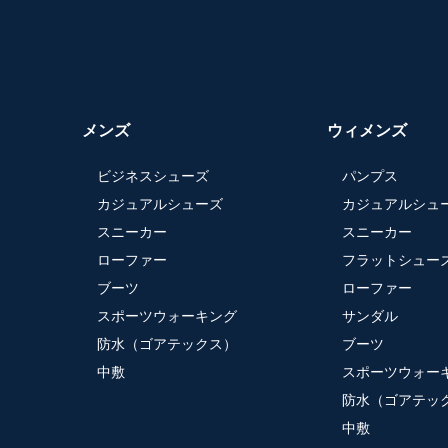
アシックスウォーキング 銀座
インズ
アシックスウォーキング 東京
ヤエチカ（八重洲地下街）
メンズ
ウィメンズ
アシックスウォーキング 新
ビジネスシューズ
パンプス
宿・京王モール
カジュアルシューズ
カジュアルシュ
スニーカー
スニーカー
アシックスウォーキング 渋
谷
ローファー
フラットシュー
ブーツ
ローファー
アシックスウォーキング 錦
スポーツウォーキング
サンダル
糸町
防水（ゴアテックス）
ブーツ
中敷
スポーツウォー
アシックスウォーキング 池袋
ショッピングパーク
防水（ゴアテッ
中敷