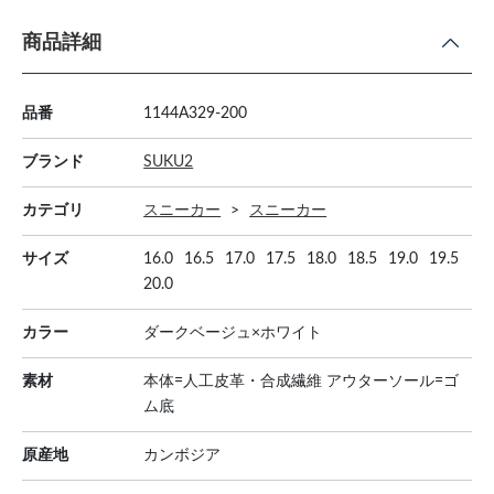
商品詳細
品番
1144A329-200
ブランド
SUKU2
カテゴリ
スニーカー
スニーカー
サイズ
16.0
16.5
17.0
17.5
18.0
18.5
19.0
19.5
20.0
カラー
ダークベージュ×ホワイト
素材
本体=人工皮革・合成繊維 アウターソール=ゴ
ム底
原産地
カンボジア