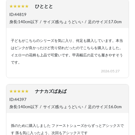
ひととと
ID:44819
身長:140cm以下
/
サイズ感:ちょうどいい
/
足のサイズ:17.0cm
子どもがこちらのシリーズを気に入り、何足も購入しています。本当
はピンクが良かったけど売り切れだったのでこちらを購入しました。
イエローの花柄も上品で可愛いです。甲高幅広の足でも履きやすそう
です。
2026.05.27
ナナカズばあば
ID:44397
身長:140cm以下
/
サイズ感:ちょうどいい
/
足のサイズ:16.0cm
孫のために購入しました ファーストシューズからずっとアシックスで
す 孫も気に入ったよう、次回もアシックスです