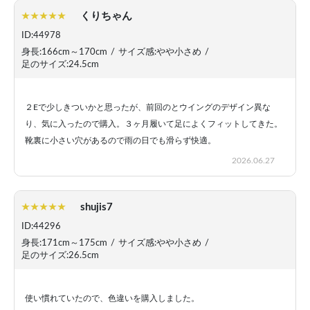
くりちゃん
ID:44978
身長:166cm～170cm
/
サイズ感:やや小さめ
/
足のサイズ:24.5cm
２Eで少しきついかと思ったが、前回のとウイングのデザイン異な
り、気に入ったので購入。３ヶ月履いて足によくフィットしてきた。
靴裏に小さい穴があるので雨の日でも滑らず快適。
2026.06.27
shujis7
ID:44296
身長:171cm～175cm
/
サイズ感:やや小さめ
/
足のサイズ:26.5cm
使い慣れていたので、色違いを購入しました。