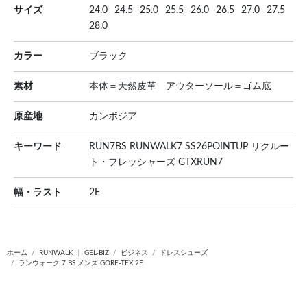
サイズ
24.0
24.5
25.0
25.5
26.0
26.5
27.0
27.5
28.0
カラー
ブラック
素材
本体＝天然皮革 アウターソール＝ゴム底
原産地
カンボジア
キーワード
RUN7BS RUNWALK7 SS26POINTUP リクルー
ト・フレッシャーズ GTXRUN7
幅・ラスト
2E
ホーム
RUNWALK ｜ GEL-BIZ
ビジネス
ドレスシューズ
ランウォーク 7 BS メンズ GORE-TEX 2E