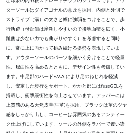
な印象の内羽根ストレートチップのシューズです。アウ
ターソールはダイアゴナルの意匠を採用。内側と外側で
ストライプ（溝）の太さと幅に強弱をつけることで、歩
行軌跡（母趾側は摩耗しやすいので接地面積を広く、小
趾側は少ない力でも曲がりやすく）を考慮すると同時
に、常に上に向かって挑み続ける姿勢を表現していま
す。アウターソールのパーツを細かく分けることで軽量
性、屈曲性を高めるとともに、デザイン性も考慮してい
ます。中足部のハードE.V.A.により足のねじれを軽減
し、安定した歩行をサポート。かかと部にはfuzeGELを
搭載し、衝撃緩衝性を向上させています。アッパーには
上質感のある天然皮革(牛革)を採用。ブラックは革のツヤ
感をしっかり出し、コーヒーは雰囲気のあるアンティー
ク仕上げにしています。ソールの外側をラバーで覆い染