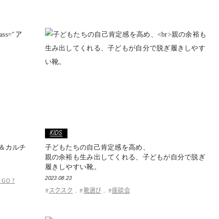
“ア
KIDS
ト＆カルチ
子どもたちの自己肯定感を高め、
親の余裕も生み出してくれる、子どもが自分で脱ぎ
履きしやすい靴。
 GO ?
2023.08.23
スクスク
靴選び
座談会
#
,
#
,
#