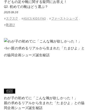
子どもの足や靴に関する疑問にお答え！
Q2. 初めての靴はどう選ぶ？
2025.09.26
スクスク
ASICS KIDS FAQ
ファーストシューズ
#
,
#
,
#
,
靴選び
#
KIDS
わが子の初めてに「こんな靴が欲しかった！」
親の求めるリアルから生まれた「たまひよ」との協
同企画シューズ誕生秘話