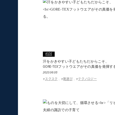
KIDS
汗をかきやすい子どもたちだからこそ、
GORE-TEXフットウエアがその真価を発揮す
2023.06.05
スクスク
靴選び
テクノロジー
#
,
#
,
#