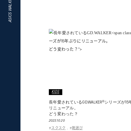
ASICS WALKING JOURNAL
ーズが15年ぶりにリニューアル。
どう変わった？">
KIDS
®
長年愛されているGD.WALKER
シリーズが15
リニューアル。
どう変わった？
2023.10.20
スクスク
靴選び
#
,
#