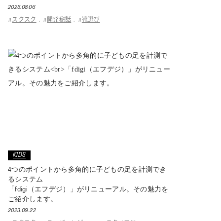
2025.08.06
スクスク
開発秘話
靴選び
#
,
#
,
#
KIDS
4つのポイントから多角的に子どもの足を計測でき
るシステム
「fdigi（エフデジ）」がリニューアル。その魅力を
ご紹介します。
2023.09.22