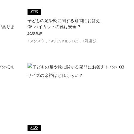
KIDS
子どもの足や靴に関する疑問にお答え！
いがありま
Q6. ハイカットの靴は安全？
2025.11.07
スクスク
ASICS KIDS FAQ
靴選び
#
,
#
,
#
KIDS