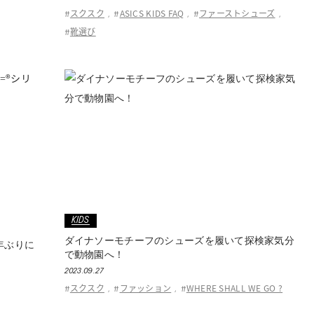
スクスク
ASICS KIDS FAQ
ファーストシューズ
#
,
#
,
#
,
靴選び
#
®シリ
KIDS
ダイナソーモチーフのシューズを履いて探検家気分
年ぶりに
で動物園へ！
2023.09.27
スクスク
ファッション
WHERE SHALL WE GO ?
#
,
#
,
#