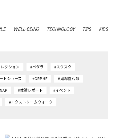
PLE
WELL-BEING
TECHNOLOGY
TIPS
KIDS
コレクション
#ペダラ
#スクスク
マートシューズ
#ORPHE
#鬼塚喜八郎
SNAP
#体験レポート
#イベント
#エクストリームウォーク