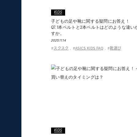
KIDS
子どもの足や靴に関する疑問にお答え！
Q7. 1本ベルトと2本ベルトはどのような違
すか。
2025.11.14
スクスク
ASICS KIDS FAQ
靴選び
#
,
#
,
#
KIDS