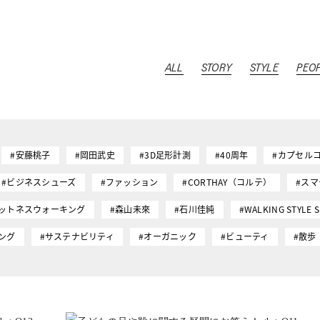
ALL
STORY
STYLE
PEO
#安藤桃子
#岡田武史
#3D足形計測
#40周年
#カプセル
#ビジネスシューズ
#ファッション
#CORTHAY（コルテ）
#ス
ィットネスウォーキング
#森山未來
#石川佳純
#WALKING STYLE 
ング
#サステナビリティ
#オーガニック
#ビューティ
#散歩