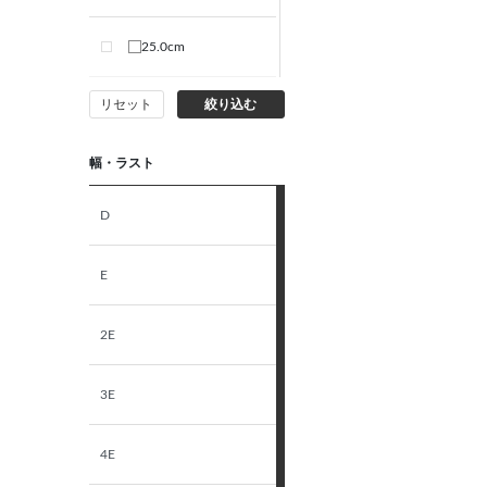
25.0cm
リセット
絞り込む
S
幅・ラスト
M
D
L
E
LL
2E
3E
4E