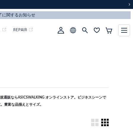
次
L
REPAIR
通販ならASICSWALKING オンラインストア。ビジネスシーンで
意。豊富な品揃えとサイズ。