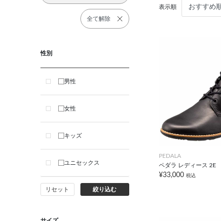
表示順
全て解除
性別
男性
女性
キッズ
PEDALA
ユニセックス
ペダラ レディース 2E
¥33,000
税込
リセット
絞り込む
サイズ