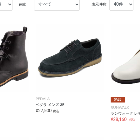
在庫
表示件数
PEDALA
SALE
ペダラ メンズ 3E
RUNWALK
¥27,500
税込
ランウォーク レデ
¥28,160
税込