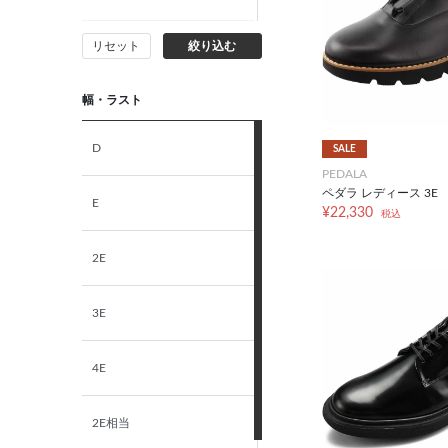
リセット
絞り込む
26.0cm
幅・ラスト
26.5cm
D
SALE
27.0cm
PEDALA
ペダラ レディース 3E
E
¥22,330
27.5cm
税込
2E
28.0cm
3E
29.0cm
4E
30.0cm
2E相当