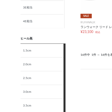
3E相当
SALE
4E相当
RUNWALK
ランウォーク リード レ
¥23,100
税込
5E相当
ヒール高
STANDARD
1.5cm
16件中
1件 ～ 16件を
NARROW
2.0cm
2.5cm
3.0cm
3.5cm