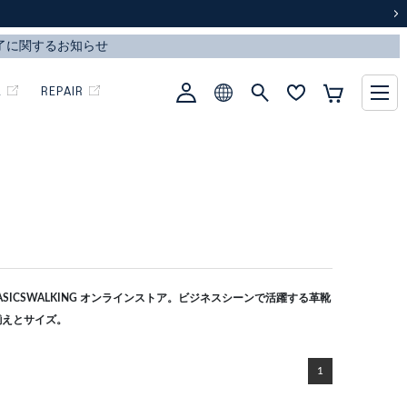
次
L
REPAIR
ICSWALKING オンラインストア。ビジネスシーンで活躍する革靴
揃えとサイズ。
1