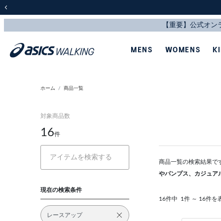
前の画像
MENS
WOMENS
K
ホーム
商品一覧
対象商品数
16
件
商品一覧の検索結果で
やパンプス、カジュア
現在の検索条件
16件中
1件 ～ 16件を
レースアップ