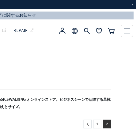
次
L
REPAIR
ICSWALKING オンラインストア。ビジネスシーンで活躍する革靴
揃えとサイズ。
Previous
1
2