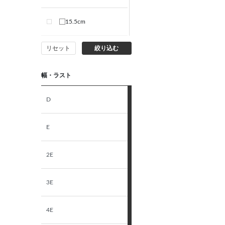
15.5cm
リセット
絞り込む
16.0cm
幅・ラスト
12～13cm
D
13.5～14.5cm
E
15.0cm-16.0cm
2E
3E
4E