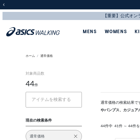
前の画像
MENS
WOMENS
K
ホーム
通常価格
対象商品数
44
件
通常価格の検索結果で
やパンプス、カジュア
現在の検索条件
44件中
41件 ～ 44件
通常価格