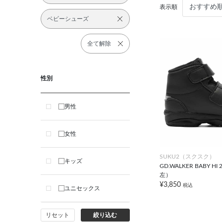
表示順
ベビーシューズ
全て解除
性別
男性
女性
SUKU2（スクスク）
キッズ
GD.WALKER BABY 
左）
¥3,850
税込
ユニセックス
リセット
絞り込む