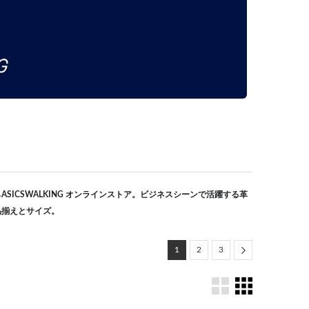
SICSWALKING オンラインストア。ビジネスシーンで活躍する革
品揃えとサイズ。
Next
1
2
3