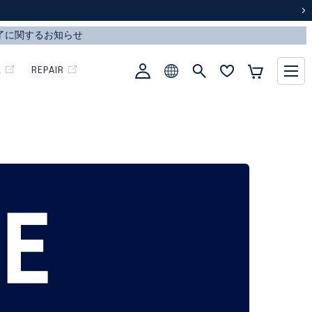
次
L
REPAIR