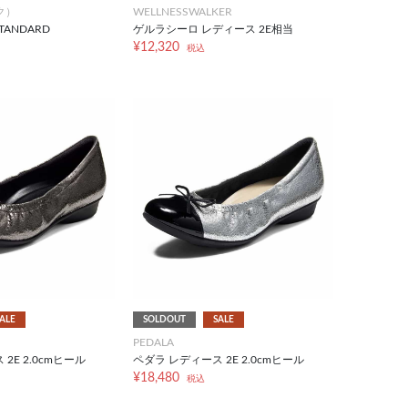
ク）
WELLNESSWALKER
TANDARD
ゲルラシーロ レディース 2E相当
¥12,320
税込
ALE
SOLDOUT
SALE
PEDALA
2E 2.0cmヒール
ペダラ レディース 2E 2.0cmヒール
¥18,480
税込