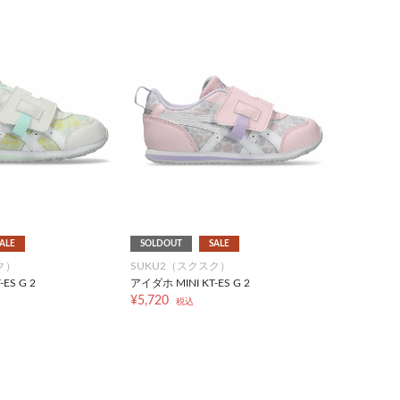
ALE
SOLDOUT
SALE
ク）
SUKU2（スクスク）
ES G 2
アイダホ MINI KT-ES G 2
¥5,720
税込