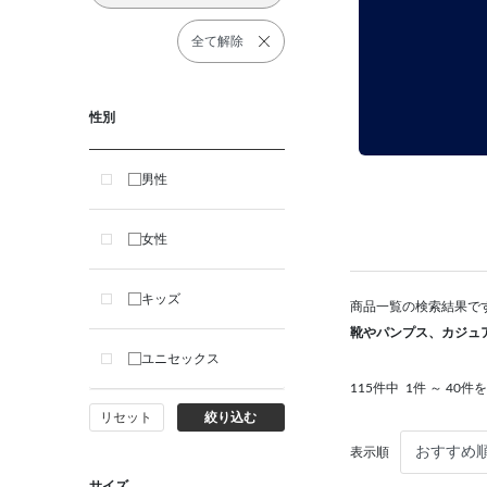
全て解除
性別
男性
女性
キッズ
商品一覧の検索結果で
靴やパンプス、カジュ
ユニセックス
115件中
1件 ～ 40件
リセット
絞り込む
表示順
サイズ