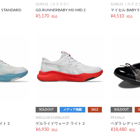
SUKU2（スクスク）
SUKU2（スクス
5 STANDARD
GD.RUNNERBABY MS-MID 2
マイセル BABY S
¥5,170
¥4,510
税込
税込
SOLDOUT
メディア掲載
SALE
SOLDOUT
S
WELLNESSWALKER
PEDALA
ト 2
ゲルライドウォーク ライト 2
ペダラ レディース 
¥6,930
¥18,480
税込
税込