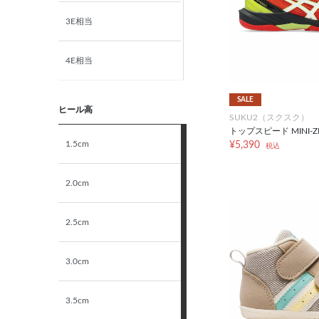
3E相当
19.5cm
4E相当
20.0cm
5E相当
SALE
20.5cm
ヒール高
SUKU2（スクスク）
トップスピード MINI-ZE
STANDARD
1.5cm
¥5,390
21.0cm
税込
NARROW
2.0cm
21.5cm
2.5cm
22.0cm
3.0cm
22.5cm
3.5cm
23.0cm