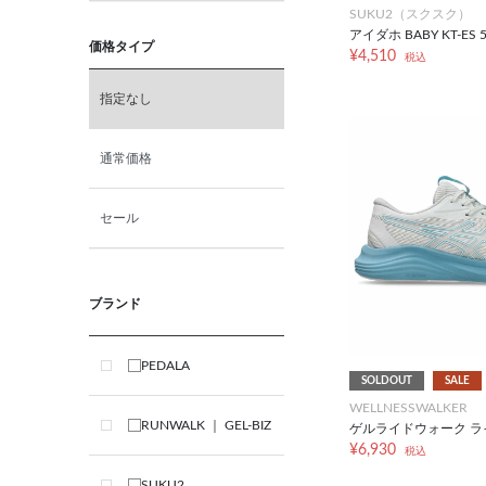
SUKU2（スクスク）
27.5cm
アイダホ BABY KT-ES 
価格タイプ
¥4,510
税込
28.0cm
指定なし
28.5cm
通常価格
29.0cm
セール
30.0cm
ブランド
S
PEDALA
SOLDOUT
SALE
M
WELLNESSWALKER
RUNWALK ｜ GEL-BIZ
ゲルライドウォーク ライ
L
¥6,930
税込
SUKU2