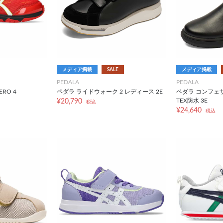
メディア掲載
SALE
メディア掲載
PEDALA
PEDALA
RO 4
ペダラ ライドウォーク 2 レディース 2E
ペダラ コンフェザ
TEX防水 3E
¥20,790
税込
¥24,640
税込