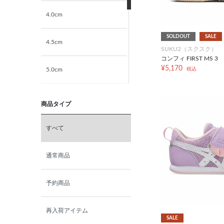
4.0cm
23.5cm
SOLDOUT
SALE
4.5cm
24.0cm
SUKU2（スクスク）
コンフィ FIRST MS 3
¥5,170
税込
5.0cm
24.5cm
5.5cm
25.0cm
商品タイプ
6.0cm
25.5cm
すべて
6.5cm
26.0cm
通常商品
7.0cm
26.5cm
予約商品
27.0cm
再入荷アイテム
SALE