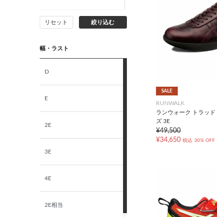
リセット
絞り込む
15.5cm
幅・ラスト
16.0cm
D
16.5cm
SALE
E
RUNWALK
17.0cm
ランウォーク トラッド
ズ 3E
2E
17.5cm
¥49,500
¥34,650
税込
30% OFF
3E
18.0cm
4E
18.5cm
2E相当
19.0cm