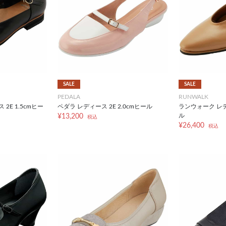
SALE
SALE
PEDALA
RUNWALK
2E 1.5cmヒー
ペダラ レディース 2E 2.0cmヒール
ランウォーク レディ
ル
¥13,200
税込
¥26,400
税込