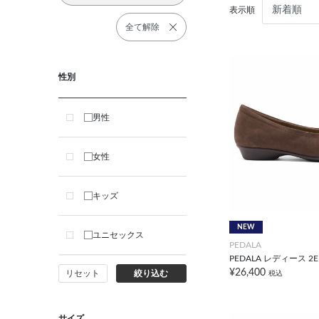
表示順
全て解除
性別
男性
女性
キッズ
NEW
ユニセックス
PEDALA
PEDALA レディース 2E
¥26,400
リセット
絞り込む
税込
サイズ