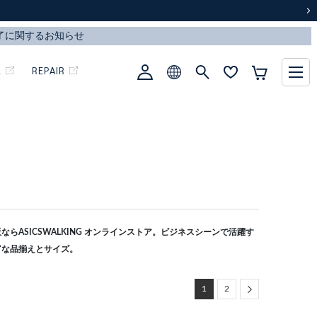
次
L
REPAIR
らASICSWALKING オンラインストア。ビジネスシーンで活躍す
富な品揃えとサイズ。
Next
1
2