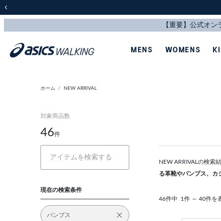
前の画像
MENS
WOMENS
K
ホーム
NEW ARRIVAL
対象商品数
46
件
NEW ARRIVALの
る革靴やパンプス、カ
現在の検索条件
46件中
1件 ～ 40件を
パンプス