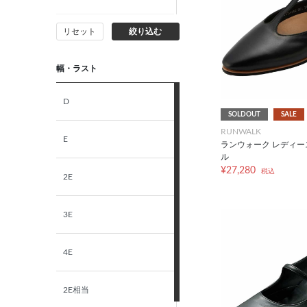
リセット
絞り込む
25.5cm
幅・ラスト
26.0cm
D
SOLDOUT
SALE
RUNWALK
E
ランウォーク レディース 
ル
¥27,280
税込
2E
3E
4E
2E相当