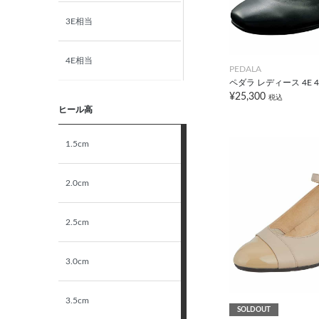
3E相当
4E相当
PEDALA
ペダラ レディース 4E 4
¥25,300
税込
5E相当
ヒール高
STANDARD
1.5cm
NARROW
2.0cm
2.5cm
3.0cm
3.5cm
SOLDOUT